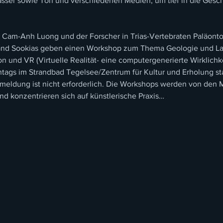
sser sowie Ton und verschiedenen Medien, um tief in die Gesch
 Cam-Anh Luong und der Forscher in Trias-Vertebraten Paläonto
and Sookias geben einen Workshop zum Thema Geologie und Lan
on und VR (Virtuelle Realität- eine computergenerierte Wirklichke
ags im Strandbad Tegelsee/Zentrum für Kultur und Erholung sta
meldung ist nicht erforderlich. Die Workshops werden von den M
nd konzentrieren sich auf künstlerische Praxis…