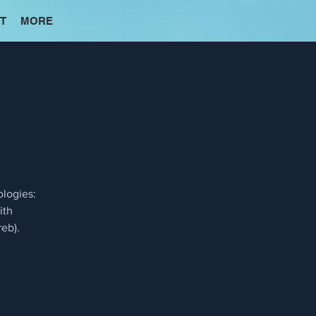
T
MORE
ologies:
ith
eb).