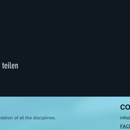
 teilen
CO
ation of all the disciplines.
info
FAC