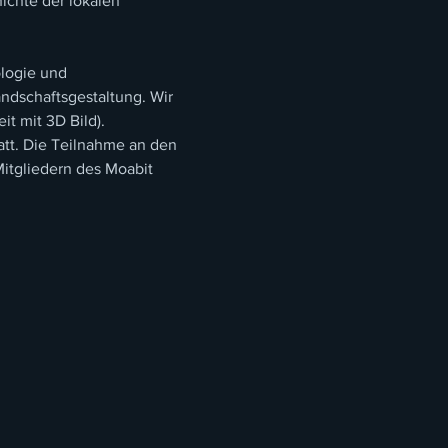
ichte der lokalen 
logie und 
dschaftsgestaltung. Wir 
it mit 3D Bild).
tt. Die Teilnahme an den 
itgliedern des Moabit 