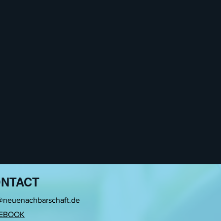
NTACT
@neuenachbarschaft.de
EBOOK