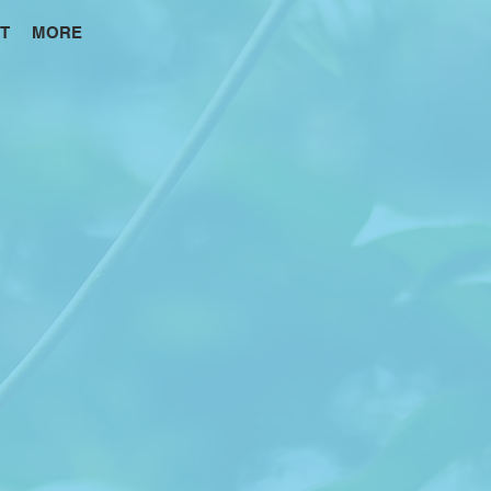
T
MORE